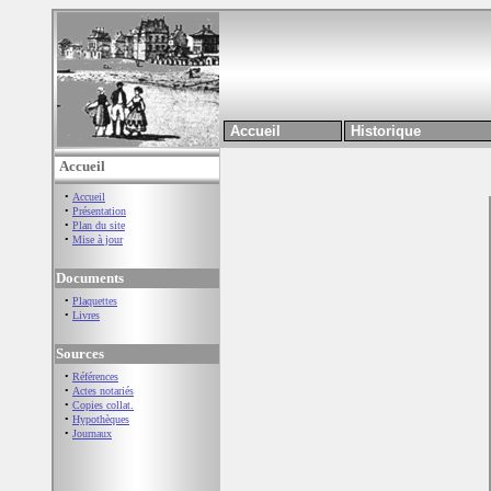
Accueil
Historique
Accueil
•
Accueil
•
Présentation
•
Plan du site
•
Mise à jour
Documents
•
Plaquettes
•
Livres
Sources
•
Références
•
Actes notariés
•
Copies collat.
•
Hypothèques
•
Journaux