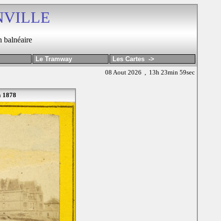
VILLE
n balnéaire
Le Tramway
Les Cartes ->
08 Aout 2026 , 13h 23min 59sec
à 1878